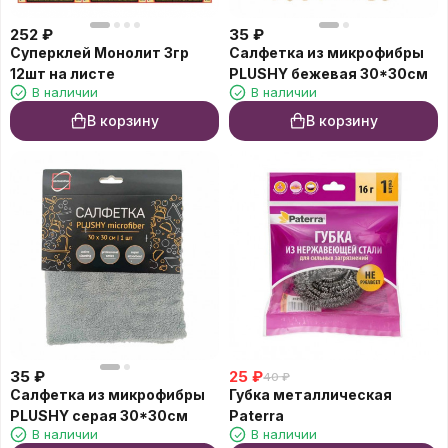
252
₽
35
₽
Суперклей Монолит 3гр
Салфетка из микрофибры
12шт на листе
PLUSHY бежевая 30*30см
В наличии
В наличии
В корзину
В корзину
35
₽
25
₽
40
₽
Салфетка из микрофибры
Губка металлическая
PLUSHY серая 30*30см
Paterra
В наличии
В наличии