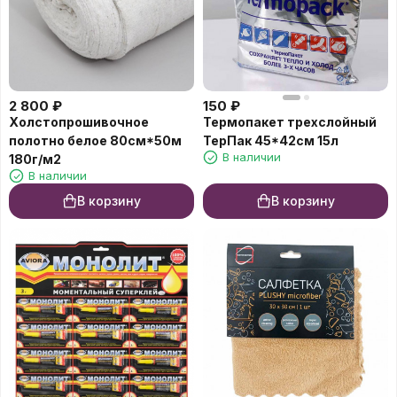
2 800
₽
150
₽
Холстопрошивочное
Термопакет трехслойный
полотно белое 80см*50м
ТерПак 45*42см 15л
В наличии
180г/м2
В наличии
В корзину
В корзину