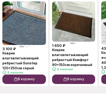
1 650
₽
4
3 100
₽
Коврик
Ко
Коврик
влаговпитывающий
яч
влаговпитывающий
ребристый Комфорт
40
ребристый Sunstep
90*150см коричневый
1,
120*250см серый
В наличии
В наличии
В корзину
В корзину