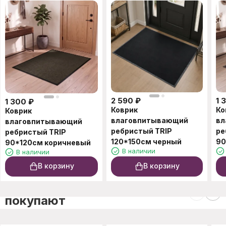
2 590
₽
1 
1 300
₽
Коврик
Ко
Коврик
влаговпитывающий
вл
влаговпитывающий
ребристый TRIP
ре
ребристый TRIP
120*150см черный
90
90*120см коричневый
В наличии
В наличии
В корзину
В корзину
C этим товаром также
покупают