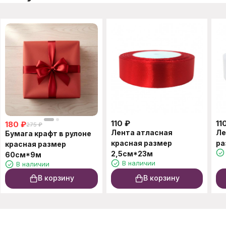
110
₽
11
180
₽
275
₽
Лента атласная
Ле
Бумага крафт в рулоне
красная размер
ра
красная размер
2,5см*23м
60см*9м
В наличии
В наличии
В корзину
В корзину