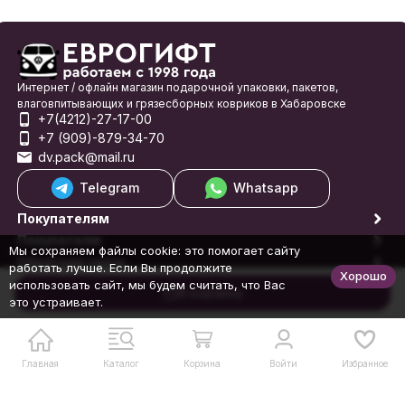
Интернет / офлайн магазин подарочной упаковки, пакетов,
влаговпитывающих и грязесборных ковриков в Хабаровске
+7(4212)-27-17-00
+7 (909)-879-34-70
dv.pack@mail.ru
Telegram
Whatsapp
Покупателям
Покупателю
Мы сохраняем файлы cookie: это помогает сайту
Обратная связь
работать лучше. Если Вы продолжите
Хорошо
© 1998-2026 Еврогифт
использовать сайт, мы будем считать, что Вас
В корзину
это устраивает.
Главная
Каталог
Корзина
Войти
Избранное