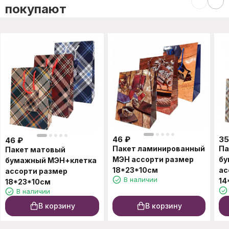
покупают
46
₽
35
46
₽
Пакет ламинированный
Па
Пакет матовый
МЭН ассорти размер
бу
бумажный МЭН+клетка
18*23*10см
ас
ассорти размер
В наличии
14
18*23*10см
В наличии
В корзину
В корзину