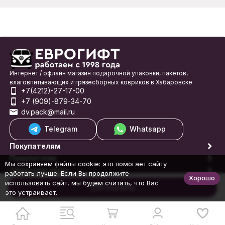
Интернет / офлайн магазин подарочной упаковки, пакетов,
влаговпитывающих и грязесборных ковриков в Хабаровске
+7(4212)-27-17-00
+7 (909)-879-34-70
dv.pack@mail.ru
Telegram
Whatsapp
Покупателям
Покупателю
Мы сохраняем файлы cookie: это помогает сайту
Обратная связь
работать лучше. Если Вы продолжите
Хорошо
© 1998-2026 Еврогифт
использовать сайт, мы будем считать, что Вас
В корзину
это устраивает.