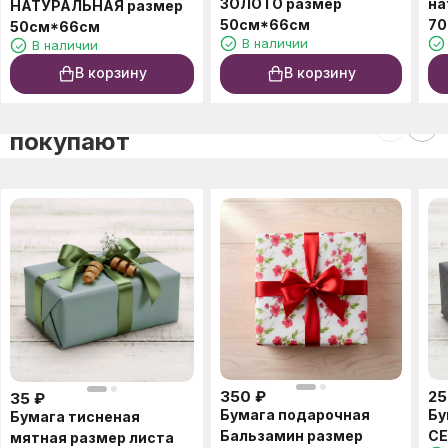
ЗОЛОТО размер
на
НАТУРАЛЬНАЯ размер
50см*66см
70
50см*66см
В наличии
В наличии
В корзину
В корзину
C этим товаром также
покупают
350
₽
25
35
₽
Бумага подарочная
Бу
Бумага тисненая
Бальзамин размер
СЕ
мятная размер листа