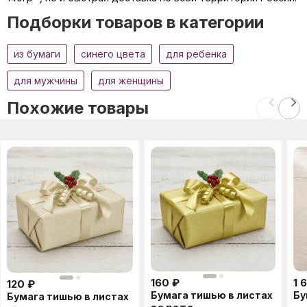
Подборки товаров в категории
из бумаги
синего цвета
для ребенка
для мужчины
для женщины
Похожие товары
160
₽
1 
120
₽
Бумага тишью в листах
Бу
Бумага тишью в листах