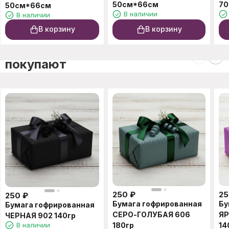
50см*66см
70
50см*66см
В наличии
В наличии
В корзину
В корзину
C этим товаром также
покупают
250
₽
25
250
₽
Бумага гофрированная
Бу
Бумага гофрированная
СЕРО-ГОЛУБАЯ 606
ЯР
ЧЕРНАЯ 902 140гр
В наличии
180гр
14