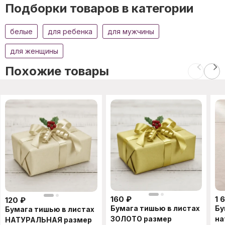
Подборки товаров в категории
белые
для ребенка
для мужчины
для женщины
Похожие товары
160
₽
1 
120
₽
Бумага тишью в листах
Бу
Бумага тишью в листах
ЗОЛОТО размер
на
НАТУРАЛЬНАЯ размер