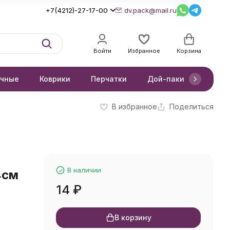
+7(4212)-27-17-00
dv.pack@mail.ru
Войти
Избранное
Корзина
очные
Коврики
Перчатки
Дой-паки
Короб
В избранное
Поделиться
В наличии
4см
14
₽
В корзину