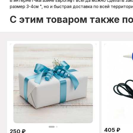
В интернет-магазине Еврогифт всегда можно сделать зака
размер 3-4см ", но и быстрая доставка по всей территори
C этим товаром также п
405
₽
250
₽