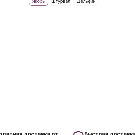
Якорь
Штурвал
Дельфин
платная доставка от
Быстрая доставка