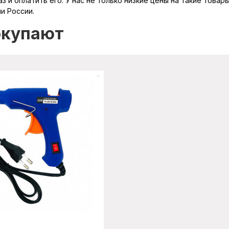
з и оплатить его. У нас не только низкие цены на такие товар
и России.
окупают