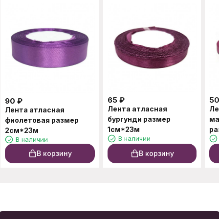
65
₽
5
90
₽
Лента атласная
Ле
Лента атласная
бургунди размер
ма
фиолетовая размер
1см*23м
ра
2см*23м
В наличии
В наличии
В корзину
В корзину