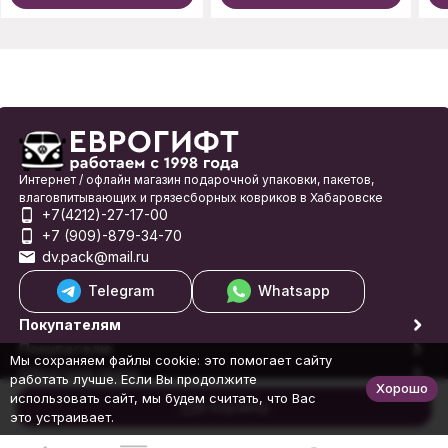
Интернет / офлайн магазин подарочной упаковки, пакетов,
влаговпитывающих и грязесборных ковриков в Хабаровске
+7(4212)-27-17-00
+7 (909)-879-34-70
dv.pack@mail.ru
Telegram
Whatsapp
Покупателям
Покупателю
Мы сохраняем файлы cookie: это помогает сайту
Обратная связь
работать лучше. Если Вы продолжите
Хорошо
© 1998-2026 Еврогифт
использовать сайт, мы будем считать, что Вас
В корзину
это устраивает.