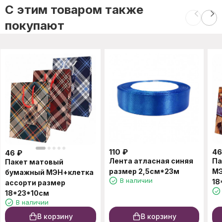
C этим товаром также
покупают
110
₽
46
46
₽
Лента атласная синяя
Па
Пакет матовый
размер 2,5см*23м
МЭ
бумажный МЭН+клетка
В наличии
18
ассорти размер
18*23*10см
В наличии
В корзину
В корзину