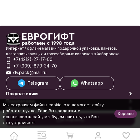
Интернет / офлайн магазин подарочной упаковки, пакетов,
влаговпитывающих и грязесборных ковриков в Хабаровске
+7(4212)-27-17-00
+7 (909)-879-34-70
dv.pack@mail.ru
Telegram
Whatsapp
Покупателям
Покупателю
Мы сохраняем файлы cookie: это помогает сайту
Обратная связь
работать лучше. Если Вы продолжите
Хорошо
© 1998-2026 Еврогифт
использовать сайт, мы будем считать, что Вас
В корзину
это устраивает.