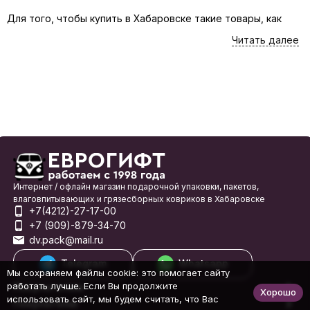
Для того, чтобы купить в Хабаровске такие товары, как
Пакеты сумки 40*44см, лучше всего воспользоваться
Читать далее
каталогом интернет-магазина Еврогифт. Вы можете
приобрести товары онлайн или заглянуть в наш магазин на
проспекте 60 лет Октября 204 в Хабаровске. На этой
странице товары представлены в самом широком
ассортименте, а подробные характеристики помогут Вам
сделать выбор с минимальными затратами времени.
В каталоге нашего интернет-магазина все товары, такие
как Пакеты сумки 40*44см, сгруппированы по подразделам
на основе важнейших критериев, что делает поиск
нужного товара понятным и быстрым. При необходимости
Интернет / офлайн магазин подарочной упаковки, пакетов,
можно также воспользоваться формой поиска по товарам,
влаговпитывающих и грязесборных ковриков в Хабаровске
+7(4212)-27-17-00
расположенной в верхней части страницы, которая
+7 (909)-879-34-70
поможет Вам выбрать и заказать онлайн все необходимое
dv.pack@mail.ru
или получить подробную информацию.
Telegram
Whatsapp
Для жителей Хабаровска у нас предусмотрена бесплатная
Мы сохраняем файлы cookie: это помогает сайту
доставка от 2000 рублей.
работать лучше. Если Вы продолжите
Покупателям
Хорошо
использовать сайт, мы будем считать, что Вас
Покупателю