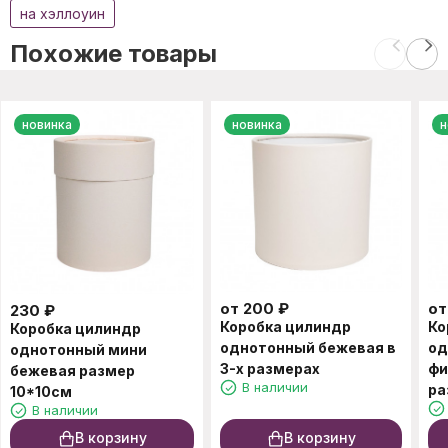
на хэллоуин
Похожие товары
новинка
новинка
н
от
200
₽
о
230
₽
Коробка цилиндр
Ко
Коробка цилиндр
однотонный бежевая в
од
однотонный мини
3-х размерах
фи
бежевая размер
В наличии
ра
10*10см
В наличии
В корзину
В корзину