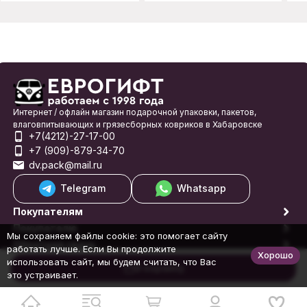
Интернет / офлайн магазин подарочной упаковки, пакетов,
влаговпитывающих и грязесборных ковриков в Хабаровске
+7(4212)-27-17-00
+7 (909)-879-34-70
dv.pack@mail.ru
Telegram
Whatsapp
Покупателям
Покупателю
Мы сохраняем файлы cookie: это помогает сайту
Обратная связь
работать лучше. Если Вы продолжите
Хорошо
© 1998-2026 Еврогифт
использовать сайт, мы будем считать, что Вас
В корзину
это устраивает.