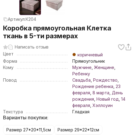
Артикул:
К204
Коробка прямоугольная Клетка
ткань в 5-ти размерах
Написать отзыв
Цвет
коричневый
Форма
Прямоугольник
Кому
Мужчине
,
Женщине
,
Ребенку
Повод
Свадьба
,
Рождество
,
Рождение ребенка
,
23
февраля
,
8 марта
,
День
рождения
,
Новый год
,
14
февраля
,
Хэллоуин
Текстура
Гладкая
Варианты покупки:
Размер 27*20*11,5см
Размер 29*22*12см