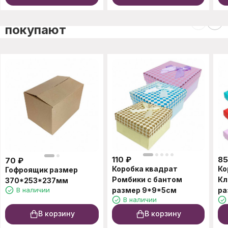
C этим товаром также
покупают
110
₽
85
70
₽
Коробка квадрат
Ко
Гофроящик размер
Ромбики с бантом
Кл
370*253*237мм
В наличии
размер 9*9*5см
ра
В наличии
В корзину
В корзину