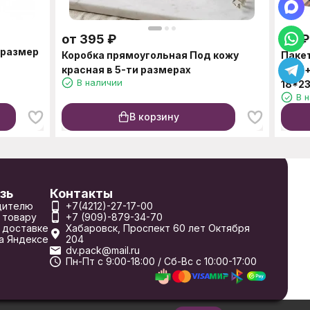
от
395
₽
46
₽
 размер
Коробка прямоугольная Под кожу
Паке
красная в 5-ти размерах
МЭН+
В наличии
18*2
В 
В корзину
зь
Контакты
дителю
+7(4212)-27-17-00
 товару
+7 (909)-879-34-70
 доставке
Хабаровск, Проспект 60 лет Октября
а Яндексе
204
dv.pack@mail.ru
Пн-Пт с 9:00-18:00 / Сб-Вс с 10:00-17:00