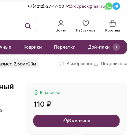
+7(4212)-27-17-00
dv.pack@mail.ru
Войти
Избранное
Корзина
очные
Коврики
Перчатки
Дой-паки
Короб
В избранное
Поделиться
азмер 2,5см*23м
еный
В наличии
110
₽
о
В корзину