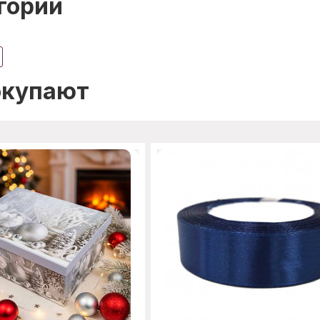
гории
окупают