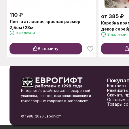
110
₽
от
385
₽
Лента атласная красная размер
Коробка пря
2,5см*23м
декор сереб
В наличии
В наличии
В корзину
Покупа
Контакты
Реквизиты
Интернет / офлайн магазин подарочной
Скачать п
упаковки, пакетов, влаговпитывающих и
Оптовым к
грязесборных ковриков в Хабаровске
Товары со
© 1998-2026 Еврогифт