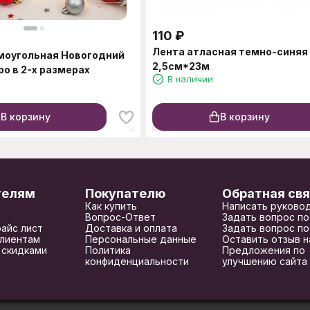
110
₽
Лента атласная темно-синяя
моугольная Новогодний
2,5см*23м
ро в 2-х размерах
В наличии
В корзину
В корзину
телям
Покупателю
Обратная свя
Как купить
Написать руково
Вопрос-Ответ
Задать вопрос по
райс лист
Доставка и оплата
Задать вопрос по
лиентам
Персональные данные
Оставить отзыв н
 скидками
Политика
Предложения по
конфиденциальности
улучшению сайта