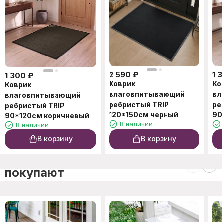
2 590
₽
1 
1 300
₽
Коврик
Ко
Коврик
влаговпитывающий
вл
влаговпитывающий
ребристый TRIP
ре
ребристый TRIP
120*150см черный
90
90*120см коричневый
В наличии
В наличии
В корзину
В корзину
C этим товаром также
покупают