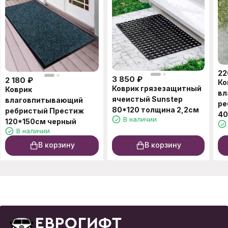
22
3 850
₽
2 180
₽
Ко
Коврик грязезащитный
Коврик
вл
ячеистый Sunstep
влаговпитывающий
ре
80*120 толщина 2,2см
ребристый Престиж
40
В наличии
120*150см черный
В наличии
В корзину
В корзину