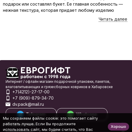
подарок или составлял букет. Ее главная особенность —
нежная текстура, которая придает любому изделию
воздушность и утонченность. Тишью делают из
Читать далее
целлюлозы, что делает ее экологичной и биоразлагаемой.
Она доступна в широкой палитре цветов, от пастельных до
ярких, а также с узорами, блестками или
металлизированным эффектом.
В упаковке подарков тишью незаменима для придания
презентабельности. Ее кладут внутрь коробок, чтобы
защитить содержимое и создать красивую подложку, или
используют как обертку для небольших подарков, таких
как украшения или косметика. Тонкость бумаги позволяет
создавать аккуратные складки, а многослойность
Интернет / офлайн магазин подарочной упаковки, пакетов,
влаговпитывающих и грязесборных ковриков в Хабаровске
добавляет пышности. Она также прекрасно сочетается с
+7(4212)-27-17-00
лентами, наклейками и другими декоративными
+7 (909)-879-34-70
элементами.
dv.pack@mail.ru
Почему бумага тишью так популярна
Telegram
Whatsapp
Мы сохраняем файлы cookie: это помогает сайту
для подарков?
работать лучше. Если Вы продолжите
Покупателям
Хорошо
использовать сайт, мы будем считать, что Вас
Покупателю