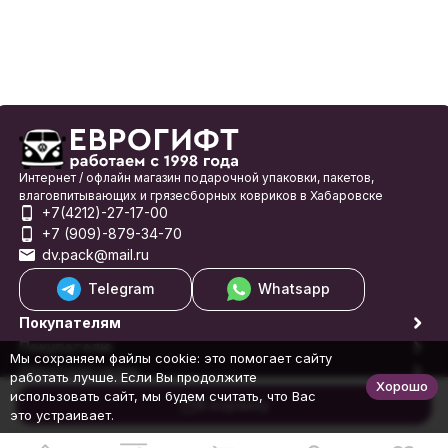
Интернет / офлайн магазин подарочной упаковки, пакетов,
влаговпитывающих и грязесборных ковриков в Хабаровске
+7(4212)-27-17-00
+7 (909)-879-34-70
dv.pack@mail.ru
Telegram
Whatsapp
Покупателям
Покупателю
Мы сохраняем файлы cookie: это помогает сайту
Обратная связь
работать лучше. Если Вы продолжите
Хорошо
© 1998-2026 Еврогифт
использовать сайт, мы будем считать, что Вас
В корзину
это устраивает.