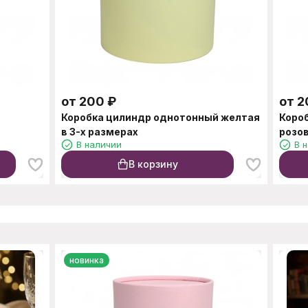
от
200
₽
от
2
й
Коробка цилиндр однотонный желтая
Коро
в 3-х размерах
розов
В наличии
В 
В корзину
новинка