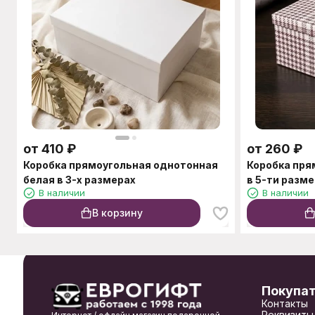
от
410
₽
от
260
₽
Коробка прямоугольная однотонная
Коробка пря
белая в 3-х размерах
в 5-ти разм
В наличии
В наличии
В корзину
Покупа
Контакты
Реквизиты