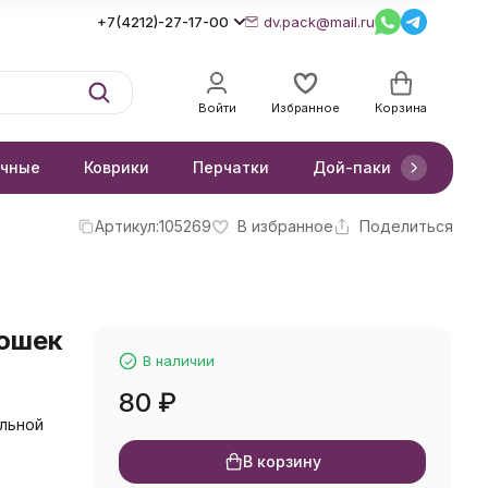
+7(4212)-27-17-00
dv.pack@mail.ru
Войти
Избранное
Корзина
очные
Коврики
Перчатки
Дой-паки
Короб
Артикул:
105269
В избранное
Поделиться
рошек
В наличии
80
₽
ольной
В корзину