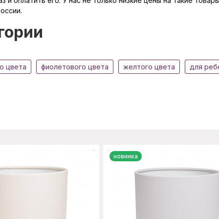
з и оплатить его. У нас не только низкие цены на такие това
оссии.
гории
о цвета
фиолетового цвета
желтого цвета
для реб
новинка