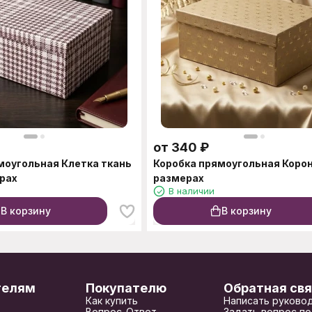
от
340
₽
моугольная Клетка ткань
Коробка прямоугольная Корон
ерах
размерах
В наличии
В корзину
В корзину
телям
Покупателю
Обратная свя
Как купить
Написать руково
Вопрос-Ответ
Задать вопрос по