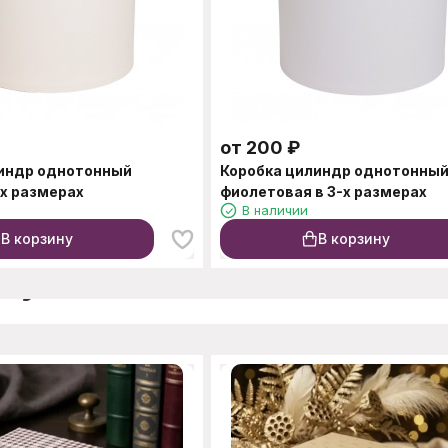
от
200
₽
линдр однотонный
Коробка цилиндр однотонны
-х размерах
фиолетовая в 3-х размерах
В наличии
В корзину
В корзину
окупают