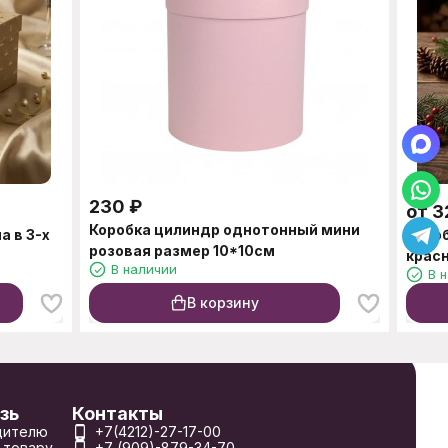
230
₽
от
3
Коробка цилиндр однотонный мини
а в 3-х
Коро
розовая размер 10*10см
красн
В наличии
В 
В корзину
зь
Контакты
дителю
+7(4212)-27-17-00
 товару
+7 (909)-879-34-70