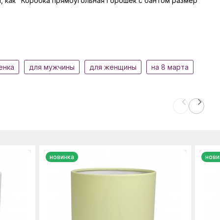
ры, как "Коробка прямоугольная Горошек с бантом размер
енка
для мужчины
для женщины
на 8 марта
новинка
нови