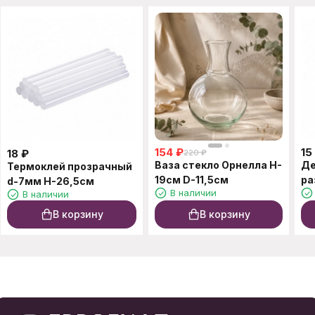
154
₽
15
18
₽
220
₽
Ваза стекло Орнелла H-
Де
Термоклей прозрачный
19см D-11,5см
ра
d-7мм Н-26,5см
В наличии
В наличии
В корзину
В корзину