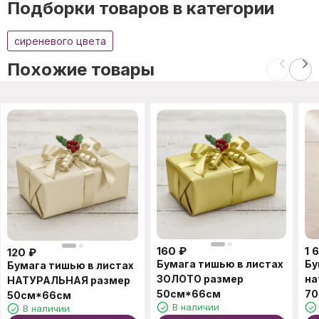
Подборки товаров в категории
сиреневого цвета
Похожие товары
160
₽
1 
120
₽
Бумага тишью в листах
Бу
Бумага тишью в листах
ЗОЛОТО размер
на
НАТУРАЛЬНАЯ размер
50см*66см
70
50см*66см
В наличии
В наличии