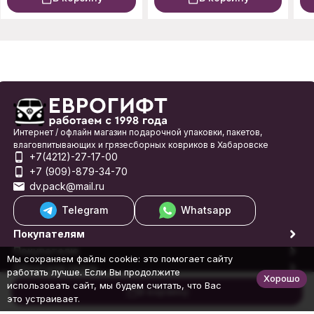
Интернет / офлайн магазин подарочной упаковки, пакетов,
влаговпитывающих и грязесборных ковриков в Хабаровске
+7(4212)-27-17-00
+7 (909)-879-34-70
dv.pack@mail.ru
Telegram
Whatsapp
Покупателям
Покупателю
Мы сохраняем файлы cookie: это помогает сайту
Обратная связь
работать лучше. Если Вы продолжите
Хорошо
© 1998-2026 Еврогифт
использовать сайт, мы будем считать, что Вас
В корзину
это устраивает.