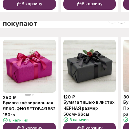
В корзину
В корзину
C этим товаром также
покупают
120
₽
3
250
₽
Бумага тишью в листах
Бу
Бумага гофрированная
ЧЕРНАЯ размер
Пр
ЯРКО-ФИОЛЕТОВАЯ 552
50см*66см
ра
180гр
В наличии
В наличии
В корзину
В корзину