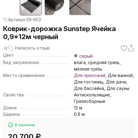
Артикул:
39-653
Коврик-дорожка Sunstep Ячейка
0,9*12м черный
Написать отзыв
Цвет
серый
Вид загрязнения
влага, средняя грязь,
мелкая грязь
Место применения
Для прихожей
, Для ванной,
Для гостиниц, Для дачи,
Для бассейна, Для сауны
Свойства
Антискользящие,
Грязесборные
Длина
12 м
Ширина
0.6 м
В наличии
20 700
₽