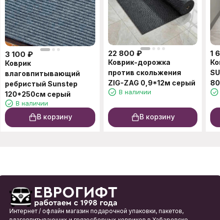
22 800
₽
1 
3 100
₽
Коврик-дорожка
Ко
Коврик
против скольжения
SU
влаговпитывающий
ZIG-ZAG 0,9*12м серый
80
ребристый Sunstep
В наличии
120*250см серый
В наличии
В корзину
В корзину
Интернет / офлайн магазин подарочной упаковки, пакетов,
влаговпитывающих и грязесборных ковриков в Хабаровске