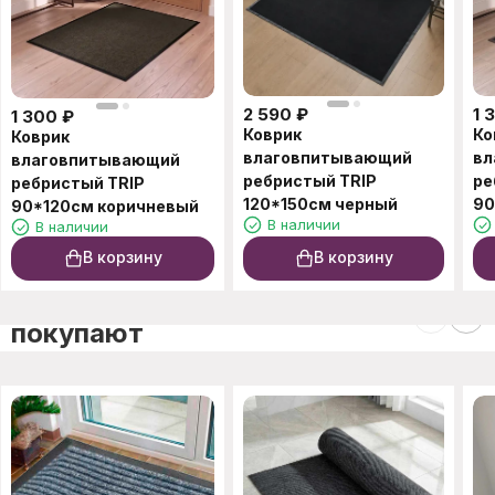
2 590
₽
1 
1 300
₽
Коврик
Ко
Коврик
влаговпитывающий
вл
влаговпитывающий
ребристый TRIP
ре
ребристый TRIP
120*150см черный
90
90*120см коричневый
В наличии
В наличии
В корзину
В корзину
C этим товаром также
покупают