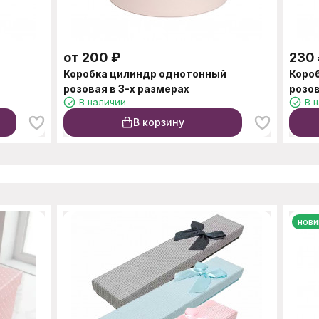
от
200
₽
230
й
Коробка цилиндр однотонный
Коро
розовая в 3-х размерах
розов
В наличии
В 
В корзину
нови