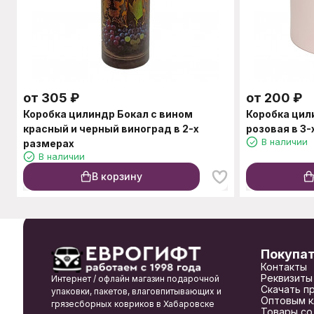
от
305
₽
от
200
₽
Коробка цилиндр Бокал с вином
Коробка ци
красный и черный виноград в 2-х
розовая в 3-
В наличии
размерах
В наличии
В корзину
Покупа
Контакты
Реквизиты
Интернет / офлайн магазин подарочной
Скачать п
упаковки, пакетов, влаговпитывающих и
Оптовым к
грязесборных ковриков в Хабаровске
Товары со