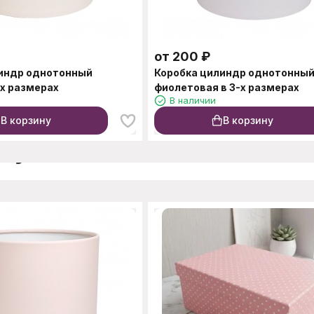
от
200
₽
линдр однотонный
Коробка цилиндр однотонны
-х размерах
фиолетовая в 3-х размерах
В наличии
В корзину
В корзину
окупают