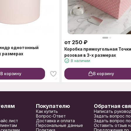
от
250
₽
линдр однотонный
Коробка прямоугольная Точк
х размерах
розовая в 3-х размерах
В наличии
В корзину
В корзину
телям
Покупателю
Обратная свя
Как купить
Написать руково
Вопрос-Ответ
Задать вопрос по
райс лист
Доставка и оплата
Задать вопрос по
лиентам
Персональные данные
Оставить отзыв н
 скидками
Политика
Предложения по