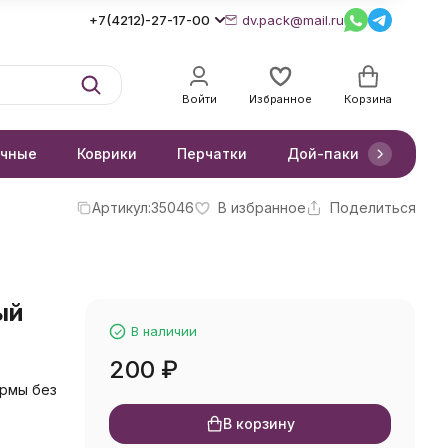
+7(4212)-27-17-00
dv.pack@mail.ru
Войти
Избранное
Корзина
очные
Коврики
Перчатки
Дой-паки
Короб
Артикул:
35046
В избранное
Поделиться
ый
В наличии
200
₽
ормы без
В корзину