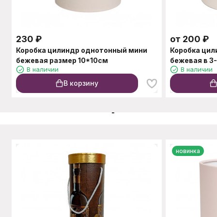
230
₽
от
200
₽
Коробка цилиндр однотонный мини
Коробка ци
бежевая размер 10*10см
бежевая в 3
В наличии
В наличии
В корзину
C этим товаром также п
новинка