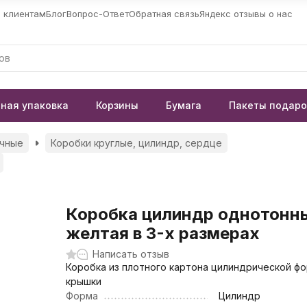
 клиентам
Блог
Вопрос-Ответ
Обратная связь
Яндекс отзывы о нас
ная упаковка
Корзины
Бумага
Пакеты подар
чные
Коробки круглые, цилиндр, сердце
Коробка цилиндр однотонн
желтая в 3-х размерах
Написать отзыв
Коробка из плотного картона цилиндрической ф
крышки
Форма
Цилиндр