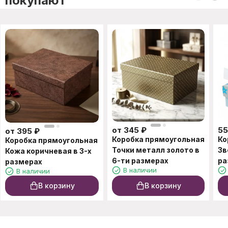
покупают
от
345
₽
55
от
395
₽
Коробка прямоугольная
Ко
Коробка прямоугольная
Точки металл золото в
Зв
Кожа коричневая в 3-х
6-ти размерах
ра
размерах
В наличии
В наличии
В корзину
В корзину