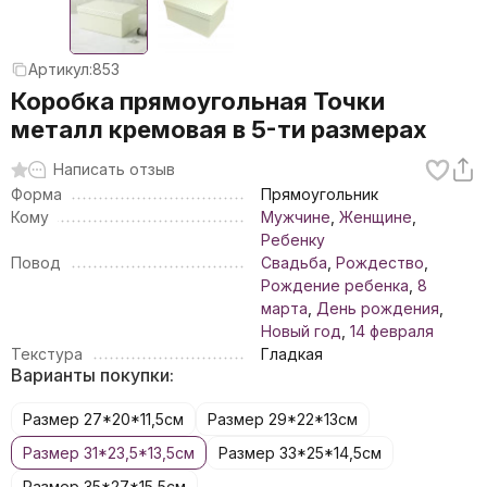
Артикул:
853
Коробка прямоугольная Точки
металл кремовая в 5-ти размерах
Написать отзыв
Форма
Прямоугольник
Кому
Мужчине
,
Женщине
,
Ребенку
Повод
Свадьба
,
Рождество
,
Рождение ребенка
,
8
марта
,
День рождения
,
Новый год
,
14 февраля
Текстура
Гладкая
Варианты покупки:
Размер 27*20*11,5см
Размер 29*22*13см
Размер 31*23,5*13,5см
Размер 33*25*14,5см
Размер 35*27*15,5см