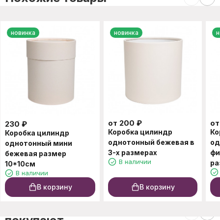
новинка
новинка
н
от
200
₽
о
230
₽
Коробка цилиндр
Ко
Коробка цилиндр
однотонный бежевая в
од
однотонный мини
3-х размерах
фи
бежевая размер
В наличии
ра
10*10см
В наличии
В корзину
В корзину
C этим товаром также