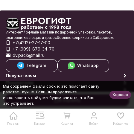
Интернет / офлайн магазин подарочной упаковки, пакетов,
влаговпитывающих и грязесборных ковриков в Хабаровске
+7(4212)-27-17-00
+7 (909)-879-34-70
dv.pack@mail.ru
Telegram
Whatsapp
Покупателям
Покупателю
Мы сохраняем файлы cookie: это помогает сайту
Обратная связь
работать лучше. Если Вы продолжите
Хорошо
© 1998-2026 Еврогифт
использовать сайт, мы будем считать, что Вас
В корзину
это устраивает.
Главная
Каталог
Корзина
Войти
Избранное