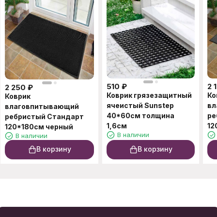
510
₽
2 
2 250
₽
Коврик грязезащитный
Ко
Коврик
ячеистый Sunstep
вл
влаговпитывающий
40*60см толщина
ре
ребристый Стандарт
1,6см
12
120*180см черный
В наличии
В наличии
В корзину
В корзину