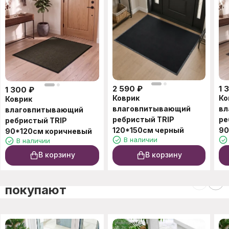
2 590
₽
1 
1 300
₽
Коврик
Ко
Коврик
влаговпитывающий
вл
влаговпитывающий
ребристый TRIP
ре
ребристый TRIP
120*150см черный
90
90*120см коричневый
В наличии
В наличии
В корзину
В корзину
C этим товаром также
покупают