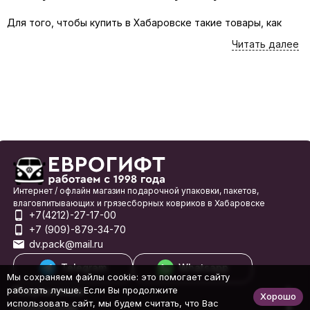
Для того, чтобы купить в Хабаровске такие товары, как
Перчатки рабочие , лучше всего воспользоваться
Читать далее
каталогом интернет-магазина Еврогифт. Вы можете
приобрести товары онлайн или заглянуть в наш магазин на
проспекте 60 лет Октября 204 в Хабаровске. На этой
странице товары представлены в самом широком
ассортименте, а подробные характеристики помогут Вам
сделать выбор с минимальными затратами времени.
В каталоге нашего интернет-магазина все товары, такие
как Перчатки рабочие , сгруппированы по подразделам на
основе важнейших критериев, что делает поиск нужного
товара понятным и быстрым. При необходимости можно
Интернет / офлайн магазин подарочной упаковки, пакетов,
влаговпитывающих и грязесборных ковриков в Хабаровске
также воспользоваться формой поиска по товарам,
+7(4212)-27-17-00
расположенной в верхней части страницы, которая
+7 (909)-879-34-70
поможет Вам выбрать и заказать онлайн все необходимое
dv.pack@mail.ru
или получить подробную информацию.
Telegram
Whatsapp
Для жителей Хабаровска у нас предусмотрена бесплатная
Мы сохраняем файлы cookie: это помогает сайту
доставка от 2000 рублей.
работать лучше. Если Вы продолжите
Покупателям
Хорошо
использовать сайт, мы будем считать, что Вас
Покупателю