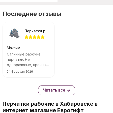
Последние отзывы
Перчатки рабочие х/б с точками серые
Максим
Отличные рабочие
перчатки. Не
одноразовые, прочные.
Да еще за такую цену.
24 февраля 2026
Рекомендую!
Читать все
Перчатки рабочие в Хабаровске в
интернет магазине Еврогифт