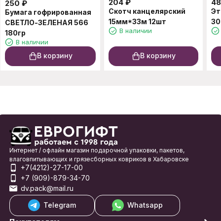
204
₽
48
250
₽
Скотч канцелярский
Эт
Бумага гофрированная
15мм*33м 12шт
30
СВЕТЛО-ЗЕЛЕНАЯ 566
В наличии
180гр
В наличии
В корзину
В корзину
Интернет / офлайн магазин подарочной упаковки, пакетов,
влаговпитывающих и грязесборных ковриков в Хабаровске
+7(4212)-27-17-00
+7 (909)-879-34-70
dv.pack@mail.ru
Telegram
Whatsapp