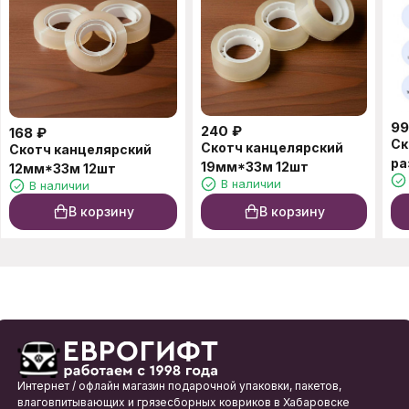
99
240
₽
168
₽
Ск
Скотч канцелярский
Скотч канцелярский
ра
19мм*33м 12шт
12мм*33м 12шт
В наличии
В наличии
В корзину
В корзину
Интернет / офлайн магазин подарочной упаковки, пакетов,
влаговпитывающих и грязесборных ковриков в Хабаровске