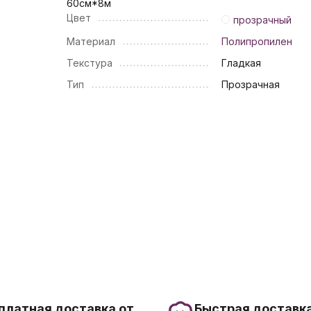
60см*8м
Цвет
прозрачный
Материал
Полипропилен
Текстура
Гладкая
Тип
Прозрачная
платная доставка от
Быстрая доставка