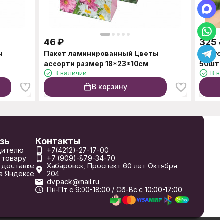
46
₽
325
ы
Пакет ламинированный Цветы
Кону
ассорти размер 18*23*10см
50шт
В наличии
В 
В корзину
зь
Контакты
дителю
+7(4212)-27-17-00
 товару
+7 (909)-879-34-70
 доставке
Хабаровск, Проспект 60 лет Октября
а Яндексе
204
dv.pack@mail.ru
Пн-Пт с 9:00-18:00 / Сб-Вс с 10:00-17:00