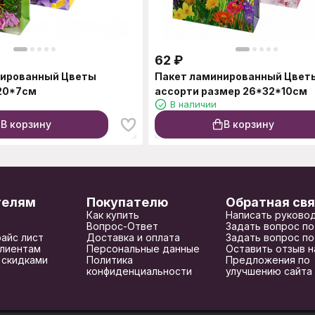
62
₽
нированный Цветы
Пакет ламинированный Цвет
20*7см
ассорти размер 26*32*10см
В наличии
В корзину
В корзину
телям
Покупателю
Обратная свя
Как купить
Написать руково
Вопрос-Ответ
Задать вопрос по
райс лист
Доставка и оплата
Задать вопрос по
лиентам
Персональные данные
Оставить отзыв н
 скидками
Политика
Предложения по
конфиденциальности
улучшению сайта