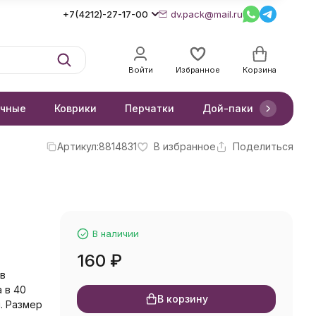
+7(4212)-27-17-00
dv.pack@mail.ru
Войти
Избранное
Корзина
очные
Коврики
Перчатки
Дой-паки
Короб
Артикул:
8814831
В избранное
Поделиться
В наличии
160
₽
 в
 в 40
В корзину
. Размер