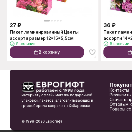
27
₽
36
₽
Пакет ламинированный Цветы
Пакет лами
ассорти размер 12*15*5,5см
ассорти 14*
В наличии
В наличии
В корзину
Покупа
Контакты
Реквизиты
Интернет / офлайн магазин подарочной
Скачать п
упаковки, пакетов, влаговпитывающих и
Оптовым к
грязесборных ковриков в Хабаровске
Товары со
© 1998-2026 Еврогифт