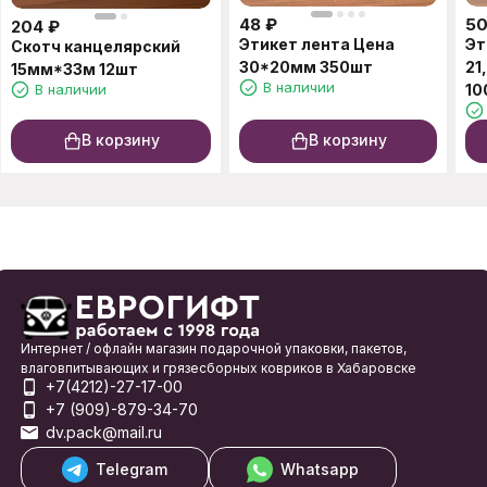
48
₽
5
204
₽
Этикет лента Цена
Эт
Скотч канцелярский
30*20мм 350шт
21
15мм*33м 12шт
В наличии
В наличии
10
В корзину
В корзину
Интернет / офлайн магазин подарочной упаковки, пакетов,
влаговпитывающих и грязесборных ковриков в Хабаровске
+7(4212)-27-17-00
+7 (909)-879-34-70
dv.pack@mail.ru
Telegram
Whatsapp