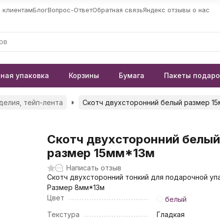
 клиентам
Блог
Вопрос-Ответ
Обратная связь
Яндекс отзывы о нас
ная упаковка
Корзины
Бумага
Пакеты подар
делия, тейп-лента
Скотч двухсторонний белый размер 15
Скотч двухсторонний белы
размер 15мм*13м
Написать отзыв
Скотч двухсторонний тонкий для подарочной упа
Размер 8мм*13м
Цвет
белый
Текстура
Гладкая