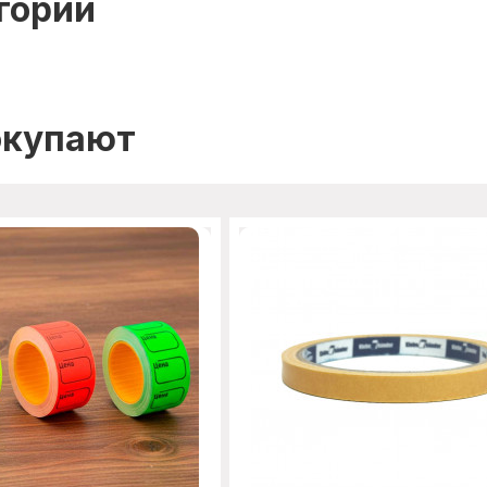
гории
окупают