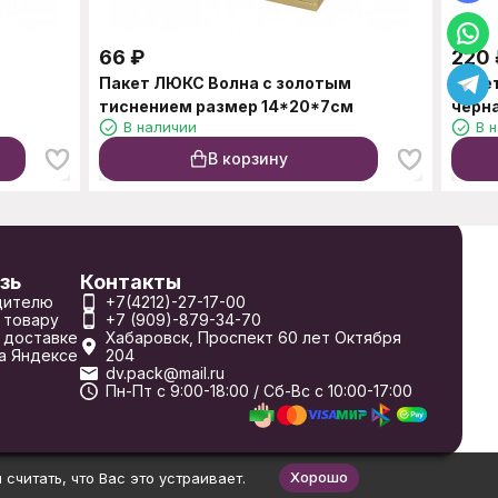
66
₽
220
Пакет ЛЮКС Волна с золотым
Паке
тиснением размер 14*20*7см
черн
В наличии
В 
В корзину
зь
Контакты
дителю
+7(4212)-27-17-00
 товару
+7 (909)-879-34-70
 доставке
Хабаровск, Проспект 60 лет Октября
а Яндексе
204
dv.pack@mail.ru
Пн-Пт с 9:00-18:00 / Сб-Вс с 10:00-17:00
Хорошо
считать, что Вас это устраивает.