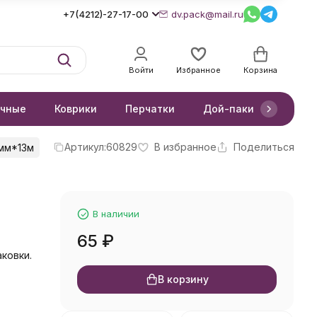
+7(4212)-27-17-00
dv.pack@mail.ru
Войти
Избранное
Корзина
очные
Коврики
Перчатки
Дой-паки
Короб
Артикул:
60829
В избранное
Поделиться
мм*13м
й
В наличии
65
₽
ковки.
В корзину