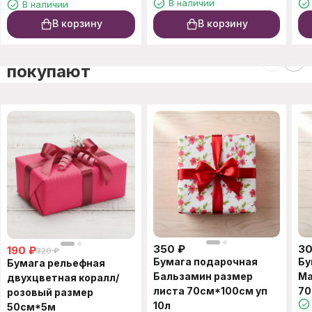
В наличии
В наличии
В корзину
В корзину
C этим товаром также
покупают
350
₽
3
190
₽
320
₽
Бумага подарочная
Бу
Бумага рельефная
Бальзамин размер
Ма
двухцветная коралл/
листа 70см*100см уп
70
розовый размер
10л
50см*5м