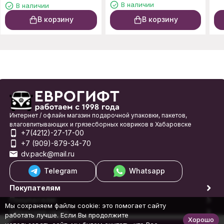
В наличии
В наличии
В корзину
В корзину
Интернет / офлайн магазин подарочной упаковки, пакетов,
влаговпитывающих и грязесборных ковриков в Хабаровске
+7(4212)-27-17-00
+7 (909)-879-34-70
dv.pack@mail.ru
Telegram
Whatsapp
Покупателям
Покупателю
Мы сохраняем файлы cookie: это помогает сайту
Обратная связь
работать лучше. Если Вы продолжите
Хорошо
© 1998-2026 Еврогифт