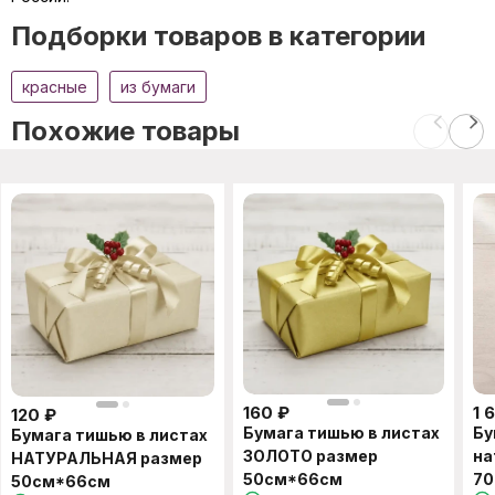
Подборки товаров в категории
красные
из бумаги
Похожие товары
160
₽
1 
120
₽
Бумага тишью в листах
Бу
Бумага тишью в листах
ЗОЛОТО размер
на
НАТУРАЛЬНАЯ размер
50см*66см
70
50см*66см