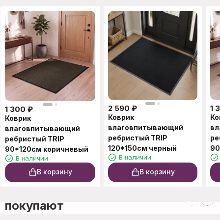
2 590
₽
1 
1 300
₽
Коврик
Ко
Коврик
влаговпитывающий
вл
влаговпитывающий
ребристый TRIP
ре
ребристый TRIP
120*150см черный
90
90*120см коричневый
В наличии
В наличии
В корзину
В корзину
C этим товаром также
покупают