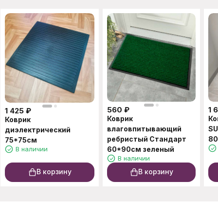
560
₽
1 
1 425
₽
Коврик
Ко
Коврик
влаговпитывающий
SU
диэлектрический
ребристый Стандарт
80
75*75см
В наличии
60*90см зеленый
В наличии
В корзину
В корзину