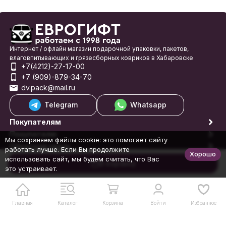
Интернет / офлайн магазин подарочной упаковки, пакетов,
влаговпитывающих и грязесборных ковриков в Хабаровске
+7(4212)-27-17-00
+7 (909)-879-34-70
dv.pack@mail.ru
Telegram
Whatsapp
Покупателям
Покупателю
Мы сохраняем файлы cookie: это помогает сайту
Обратная связь
работать лучше. Если Вы продолжите
Хорошо
© 1998-2026 Еврогифт
использовать сайт, мы будем считать, что Вас
В корзину
это устраивает.
Главная
Каталог
Корзина
Войти
Избранное