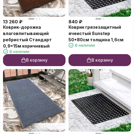
13 260
₽
840
₽
Коврик-дорожка
Коврик грязезащитный
влаговпитывающий
ячеистый Sunstep
ребристый Стандарт
50*80см толщина 1,6см
В наличии
0,9*15м коричневый
В наличии
В корзину
В корзину