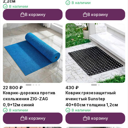
2,2см
В наличии
В наличии
В корзину
В корзину
22 800
₽
430
₽
Коврик-дорожка против
Коврик грязезащитный
скольжения ZIG-ZAG
ячеистый Sunstep
0,9*12м синий
40*60см толщина 1,2см
В наличии
В наличии
В корзину
В корзину