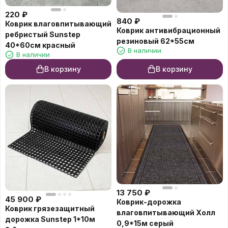
220
₽
840
₽
Коврик влаговпитывающий
Коврик антивибрационный
ребристый Sunstep
резиновый 62*55см
40*60см красный
В наличии
В наличии
В корзину
В корзину
13 750
₽
45 900
₽
Коврик-дорожка
Коврик грязезащитный
влаговпитывающий Холл
дорожка Sunstep 1*10м
0,9*15м серый