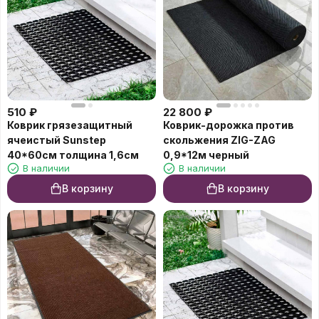
510
₽
22 800
₽
Коврик грязезащитный
Коврик-дорожка против
ячеистый Sunstep
скольжения ZIG-ZAG
40*60см толщина 1,6см
0,9*12м черный
В наличии
В наличии
В корзину
В корзину