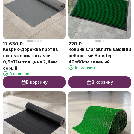
17 630
₽
220
₽
Коврик-дорожка против
Коврик влаговпитывающий
скольжения Пятачки
ребристый Sunstep
0,9*12м толщина 2,4мм
40*60см зеленый
В наличии
серый
В наличии
В корзину
В корзину