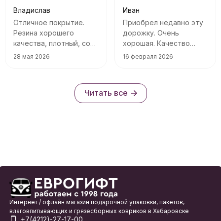
Владислав
Иван
Отличное покрытие.
Приобрел недавно эту
Резина хорошего
дорожку. Очень
качества, плотный, со
хорошая. Качество
своими функциями
ворса отличное, ничего
28 мая 2026
16 февраля 2026
справляется
не сыпется, не пахнет.
Ходить приятно. Я
доволен. Спасибо!
Читать все
Интернет / офлайн магазин подарочной упаковки, пакетов,
влаговпитывающих и грязесборных ковриков в Хабаровске
+7(4212)-27-17-00