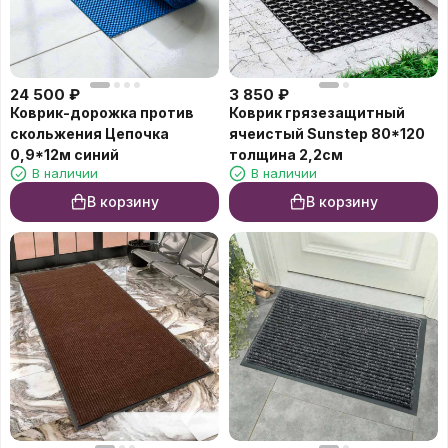
24 500
₽
3 850
₽
Коврик-дорожка против
Коврик грязезащитный
скольжения Цепочка
ячеистый Sunstep 80*120
0,9*12м синий
толщина 2,2см
В наличии
В наличии
В корзину
В корзину