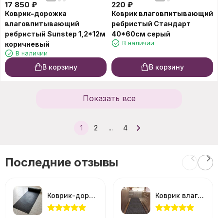
17 850
₽
220
₽
Коврик-дорожка
Коврик влаговпитывающий
влаговпитывающий
ребристый Стандарт
ребристый Sunstep 1,2*12м
40*60см серый
В наличии
коричневый
В наличии
В корзину
В корзину
Показать все
1
2
...
4
Последние отзывы
Коврик-дорожка Рифленый против скольжения 0,9*12м черный
Коврик влаговпитывающий Холл 90*150см серый