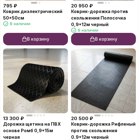
795
₽
20 950
₽
Коврик диэлектрический
Коврик-дорожка против
50*50см
скольжения Полосочка
В наличии
0,9*12м черный
В наличии
В корзину
В корзину
13 300
₽
20 500
₽
Дорожка щетина на ПВХ
Коврик-дорожка Рифленый
основе Ромб 0,9*15м
против скольжения
черная
0,9*12м черный