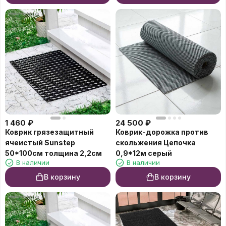
1 460
₽
24 500
₽
Коврик грязезащитный
Коврик-дорожка против
ячеистый Sunstep
скольжения Цепочка
50*100см толщина 2,2см
0,9*12м серый
В наличии
В наличии
В корзину
В корзину