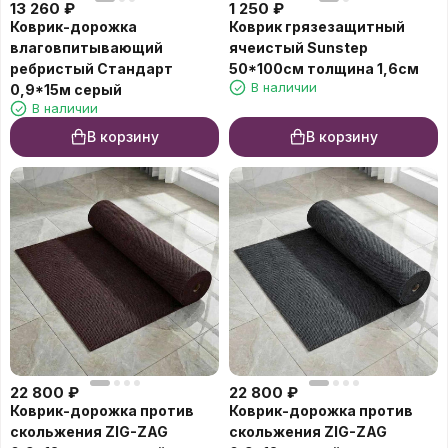
13 260
₽
1 250
₽
Коврик-дорожка
Коврик грязезащитный
влаговпитывающий
ячеистый Sunstep
ребристый Cтандарт
50*100см толщина 1,6см
В наличии
0,9*15м серый
В наличии
В корзину
В корзину
22 800
₽
22 800
₽
Коврик-дорожка против
Коврик-дорожка против
скольжения ZIG-ZAG
скольжения ZIG-ZAG