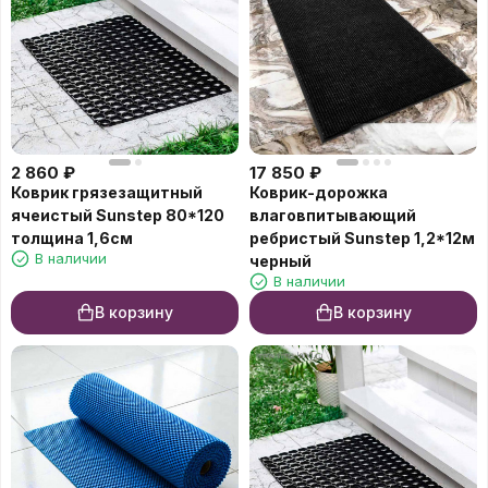
2 860
₽
17 850
₽
Коврик грязезащитный
Коврик-дорожка
ячеистый Sunstep 80*120
влаговпитывающий
толщина 1,6см
ребристый Sunstep 1,2*12м
В наличии
черный
В наличии
В корзину
В корзину