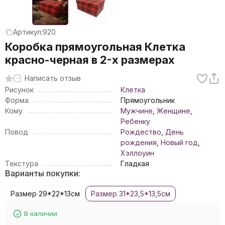
Артикул:
920
Коробка прямоугольная Клетка
красно-черная в 2-х размерах
Написать отзыв
Рисунок
Клетка
Форма
Прямоугольник
Кому
Мужчине
,
Женщине
,
Ребенку
Повод
Рождество
,
День
рождения
,
Новый год
,
Хэллоуин
Текстура
Гладкая
Варианты покупки:
Размер 29*22*13см
Размер 31*23,5*13,5см
В наличии