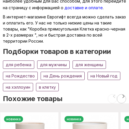
наиболее удобным для Вас способом, для этого перейдите
на страницу с информацией о
доставке и оплате
.
В интернет-магазине Еврогифт всегда можно сделать заказ
и оплатить его. У нас не только низкие цены на такие
товары, как "Коробка прямоугольная Клетка красно-черная
в 2-х размерах ", но и быстрая доставка по всей
территории России.
Подборки товаров в категории
для ребенка
для мужчины
для женщины
на Рождество
на День рождения
на Новый год
на хэллоуин
в клетку
Похожие товары
новинка
новинка
н