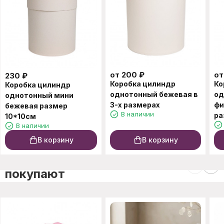
от
200
₽
о
230
₽
Коробка цилиндр
Ко
Коробка цилиндр
однотонный бежевая в
од
однотонный мини
3-х размерах
фи
бежевая размер
В наличии
ра
10*10см
В наличии
В корзину
В корзину
C этим товаром также
покупают