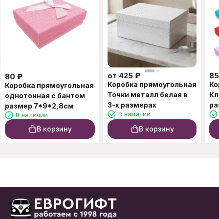
от
425
₽
85
80
₽
Коробка прямоугольная
Ко
Коробка прямоугольная
Точки металл белая в
Кл
однотонная с бантом
3-х размерах
ра
размер 7*9*2,8см
В наличии
В наличии
В корзину
В корзину