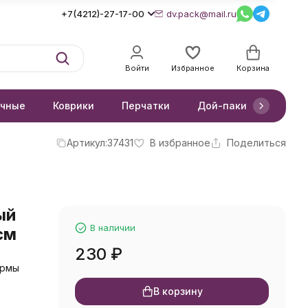
+7(4212)-27-17-00
dv.pack@mail.ru
Войти
Избранное
Корзина
очные
Коврики
Перчатки
Дой-паки
Короб
Артикул:
37431
В избранное
Поделиться
ый
В наличии
см
230
₽
ормы
В корзину