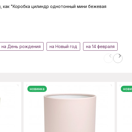
ры, как "Коробка цилиндр однотонный мини бежевая
на День рождения
на Новый год
на 14 февраля
новинка
нови