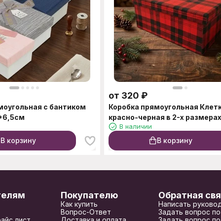
от
320
₽
моугольная с бантиком
Коробка прямоугольная Клет
*6,5см
красно-черная в 2-х размера
В наличии
В корзину
В корзину
телям
Покупателю
Обратная свя
Как купить
Написать руково
Вопрос-Ответ
Задать вопрос по
райс лист
Доставка и оплата
Задать вопрос по