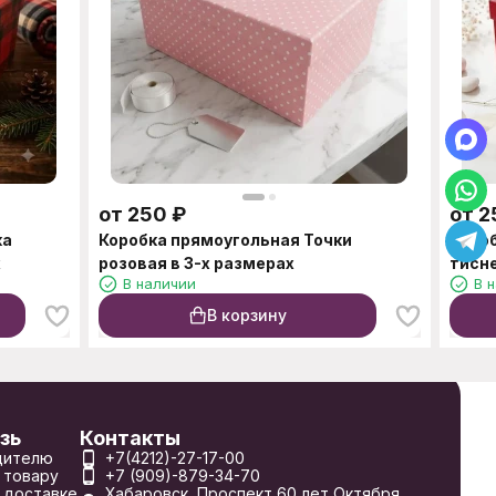
от
250
₽
от
2
ка
Коробка прямоугольная Точки
Короб
х
розовая в 3-х размерах
тисне
В наличии
В 
В корзину
зь
Контакты
дителю
+7(4212)-27-17-00
 товару
+7 (909)-879-34-70
 доставке
Хабаровск, Проспект 60 лет Октября