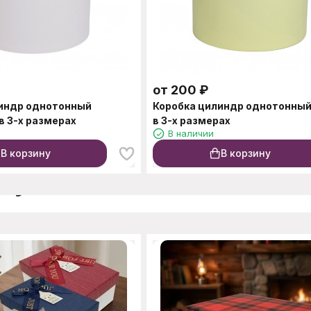
от
200
₽
линдр однотонный
Коробка цилиндр однотонный
в 3-х размерах
в 3-х размерах
В наличии
В корзину
В корзину
окупают