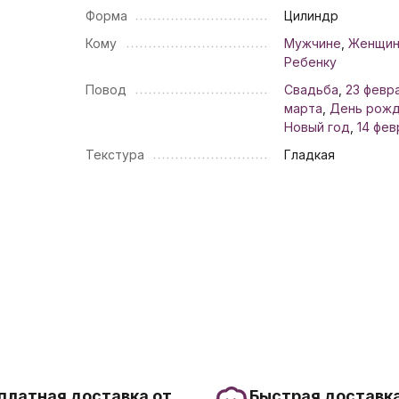
Форма
Цилиндр
Кому
Мужчине
,
Женщи
Ребенку
Повод
Свадьба
,
23 февр
марта
,
День рож
Новый год
,
14 фев
Текстура
Гладкая
платная доставка от
Быстрая доставка