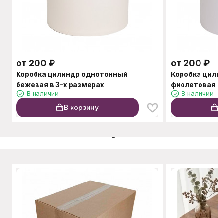
от
200
₽
от
200
₽
Коробка цилиндр однотонный
Коробка ци
бежевая в 3-х размерах
фиолетовая 
В наличии
В наличии
В корзину
C этим товаром также п