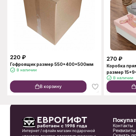
220
₽
270
₽
Гофроящик размер 550*400*500мм
Коробка пря
В наличии
размер 15*9
В наличии
В корзину
Покупа
Контакты
Реквизиты
Интернет / офлайн магазин подарочной
Скачать п