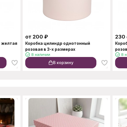
от
200
₽
230
 желтая
Коробка цилиндр однотонный
Коро
розовая в 3-х размерах
розов
В наличии
В 
В корзину