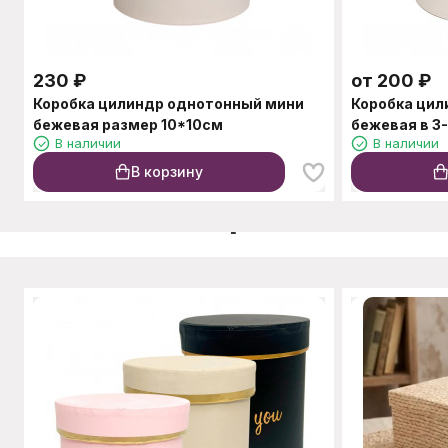
230
₽
от
200
₽
Коробка цилиндр однотонный мини
Коробка ци
бежевая размер 10*10см
бежевая в 3
В наличии
В наличии
В корзину
C этим товаром также п