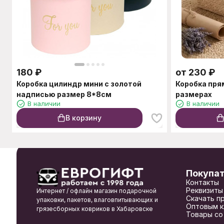
180
₽
от
230
₽
Коробка цилиндр мини с золотой
Коробка пря
надписью размер 8*8см
размерах
В наличии
В наличии
В корзину
Покупа
Контакты
Реквизиты
Интернет / офлайн магазин подарочной
Скачать п
упаковки, пакетов, влаговпитывающих и
Оптовым к
грязесборных ковриков в Хабаровске
Товары со