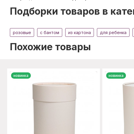
Подборки товаров в кате
розовые
c бантом
из картона
для ребенка
Похожие товары
новинка
новинка