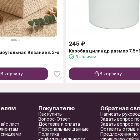
245
₽
Коробка цилиндр размер 7,5*
моугольная Вязание в 3-х
В наличии
В корзину
В корзину
телям
Покупателю
Обратная свя
Как купить
Написать руково
Вопрос-Ответ
Задать вопрос по
райс лист
Доставка и оплата
Задать вопрос по
лиентам
Персональные данные
Оставить отзыв н
 скидками
Политика
Предложения по
конфиденциальности
улучшению сайта