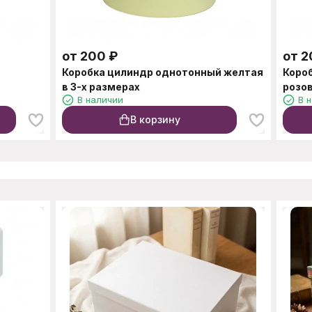
от
200
₽
от
2
й
Коробка цилиндр однотонный желтая
Коро
в 3-х размерах
розов
В наличии
В 
В корзину