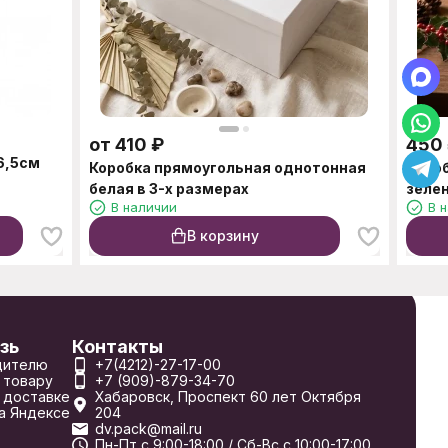
от
410
₽
450
6,5см
Коробка прямоугольная однотонная
Коро
белая в 3-х размерах
зелен
В наличии
В 
В корзину
зь
Контакты
дителю
+7(4212)-27-17-00
 товару
+7 (909)-879-34-70
 доставке
Хабаровск, Проспект 60 лет Октября
а Яндексе
204
dv.pack@mail.ru
Пн-Пт с 9:00-18:00 / Сб-Вс с 10:00-17:00