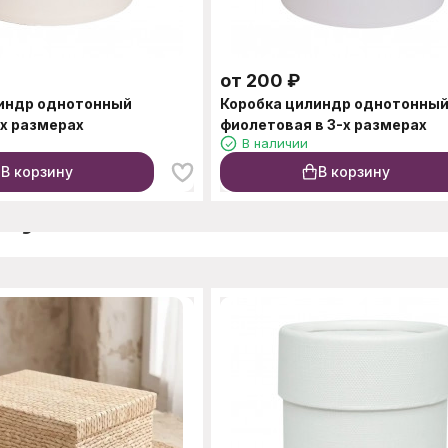
от
200
₽
линдр однотонный
Коробка цилиндр однотонны
-х размерах
фиолетовая в 3-х размерах
В наличии
В корзину
В корзину
окупают