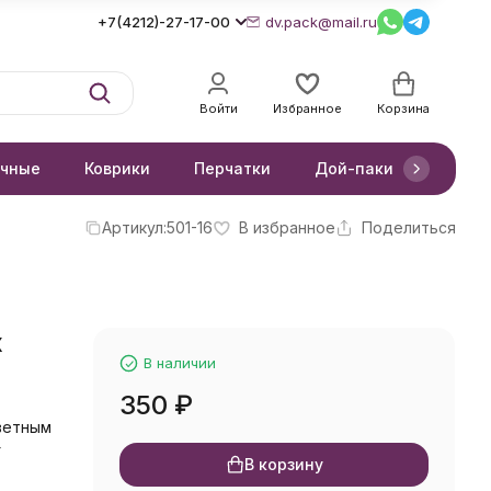
+7(4212)-27-17-00
dv.pack@mail.ru
Войти
Избранное
Корзина
очные
Коврики
Перчатки
Дой-паки
Короб
Артикул:
501-16
В избранное
Поделиться
х
В наличии
350
₽
цветным
г
В корзину