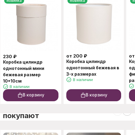
новинка
новинка
н
от
200
₽
о
230
₽
Коробка цилиндр
Ко
Коробка цилиндр
однотонный бежевая в
од
однотонный мини
3-х размерах
фи
бежевая размер
В наличии
ра
10*10см
В наличии
В корзину
В корзину
C этим товаром также
покупают