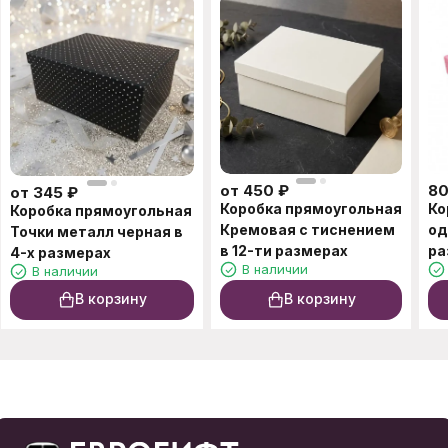
от
450
₽
8
от
345
₽
Коробка прямоугольная
Ко
Коробка прямоугольная
Кремовая с тиснением
од
Точки металл черная в
в 12-ти размерах
ра
4-х размерах
В наличии
В наличии
В корзину
В корзину