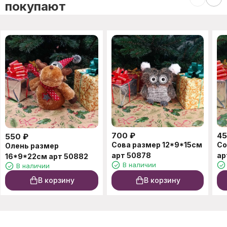
покупают
700
₽
4
550
₽
Сова размер 12*9*15см
Со
Олень размер
арт 50878
ар
16*9*22см арт 50882
В наличии
В наличии
В корзину
В корзину