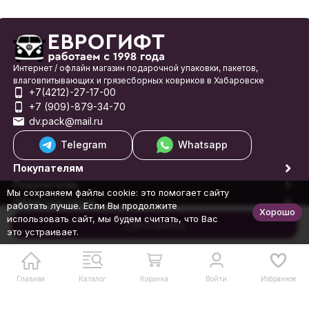
Интернет / офлайн магазин подарочной упаковки, пакетов,
влаговпитывающих и грязесборных ковриков в Хабаровске
+7(4212)-27-17-00
+7 (909)-879-34-70
dv.pack@mail.ru
Telegram
Whatsapp
Покупателям
Покупателю
Мы сохраняем файлы cookie: это помогает сайту
Обратная связь
работать лучше. Если Вы продолжите
Хорошо
© 1998-2026 Еврогифт
использовать сайт, мы будем считать, что Вас
В корзину
это устраивает.
Главная
Каталог
Корзина
Войти
Избранное