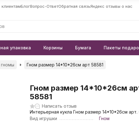
 клиентам
Блог
Вопрос-Ответ
Обратная связь
Яндекс отзывы о нас
ная упаковка
Корзины
Бумага
Пакеты подар
 гномы
Гном размер 14*10*26см арт 58581
Гном размер 14*10*26см ар
58581
Написать отзыв
Интерьерная кукла Гном размер 14*10*26см арт. 
Вид игрушки
Гном