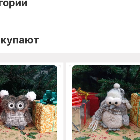
гории
окупают