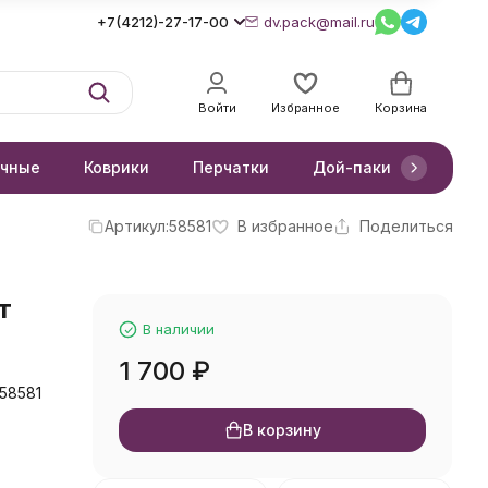
+7(4212)-27-17-00
dv.pack@mail.ru
Войти
Избранное
Корзина
очные
Коврики
Перчатки
Дой-паки
Короб
Артикул:
58581
В избранное
Поделиться
т
В наличии
1 700
₽
58581
В корзину