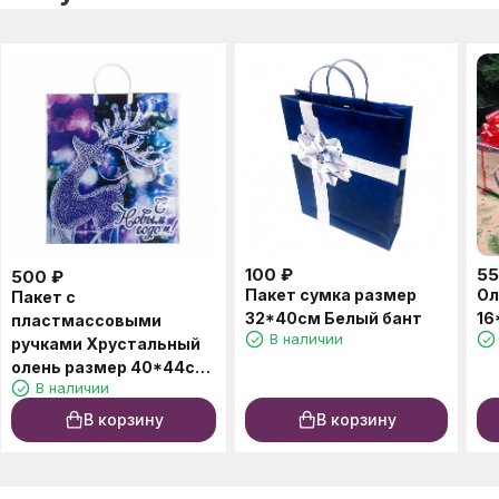
100
₽
5
500
₽
Пакет сумка размер
Ол
Пакет с
32*40см Белый бант
16
пластмассовыми
В наличии
ручками Хрустальный
олень размер 40*44см
В наличии
10шт
В корзину
В корзину