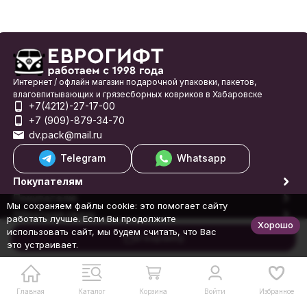
Интернет / офлайн магазин подарочной упаковки, пакетов,
влаговпитывающих и грязесборных ковриков в Хабаровске
+7(4212)-27-17-00
+7 (909)-879-34-70
dv.pack@mail.ru
Telegram
Whatsapp
Покупателям
Покупателю
Мы сохраняем файлы cookie: это помогает сайту
Обратная связь
работать лучше. Если Вы продолжите
Хорошо
© 1998-2026 Еврогифт
использовать сайт, мы будем считать, что Вас
В корзину
это устраивает.
Главная
Каталог
Корзина
Войти
Избранное