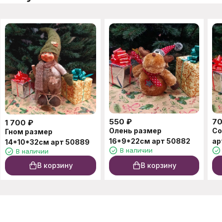
550
₽
7
1 700
₽
Олень размер
Со
Гном размер
16*9*22см арт 50882
ар
14*10*32см арт 50889
В наличии
В наличии
В корзину
В корзину