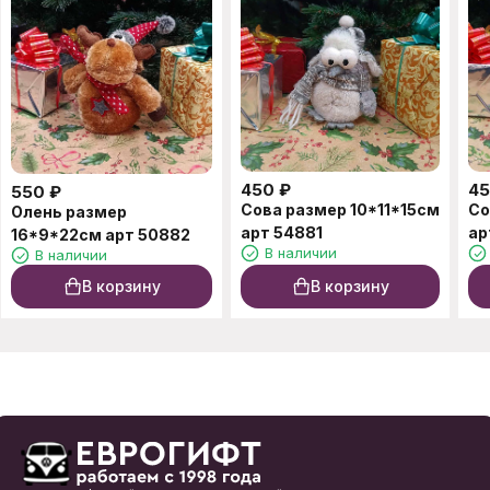
450
₽
4
550
₽
Сова размер 10*11*15см
Со
Олень размер
арт 54881
ар
16*9*22см арт 50882
В наличии
В наличии
В корзину
В корзину