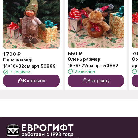
550
₽
7
1 700
₽
Олень размер
Со
Гном размер
16*9*22см арт 50882
ар
14*10*32см арт 50889
В наличии
В наличии
В корзину
В корзину