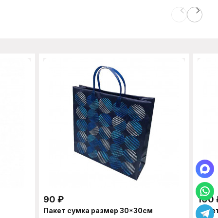
90
₽
100
Пакет сумка размер 30*30см
Паке