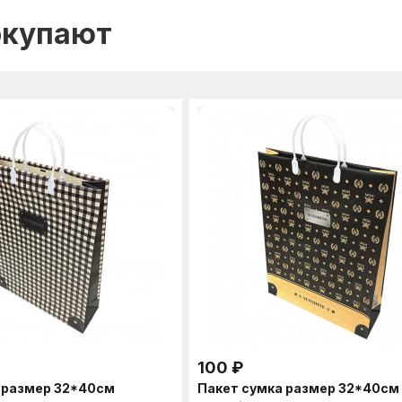
окупают
100
₽
 размер 32*40см
Пакет сумка размер 32*40см