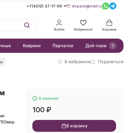
+7(4212)-27-17-00
dv.pack@mail.ru
Войти
Избранное
Корзина
очные
Коврики
Перчатки
Дой-паки
Короб
В избранное
Поделиться
см
см
В наличии
100
₽
ми
150мкр.
В корзину