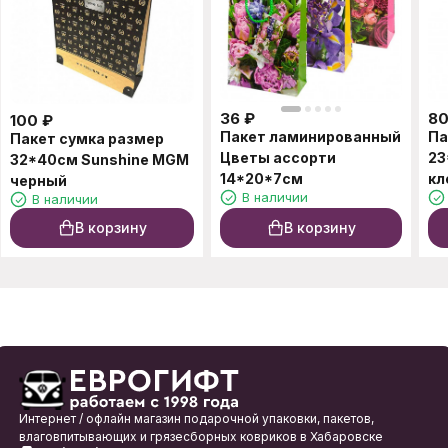
36
₽
8
100
₽
Пакет ламинированный
Па
Пакет сумка размер
Цветы ассорти
23
32*40см Sunshine MGM
14*20*7см
кл
черный
В наличии
В наличии
В корзину
В корзину
Интернет / офлайн магазин подарочной упаковки, пакетов,
влаговпитывающих и грязесборных ковриков в Хабаровске