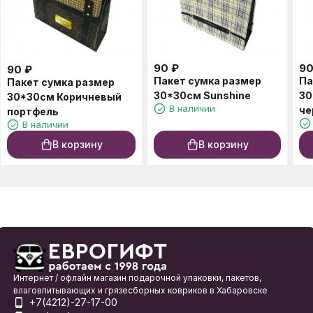
90
₽
9
90
₽
Пакет сумка размер
Па
Пакет сумка размер
30*30см Sunshine
30
30*30см Коричневый
В наличии
че
портфель
В наличии
В корзину
В корзину
Интернет / офлайн магазин подарочной упаковки, пакетов,
влаговпитывающих и грязесборных ковриков в Хабаровске
+7(4212)-27-17-00