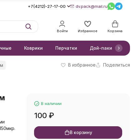
+7(4212)-27-17-00
dv.pack@mail.ru
Войти
Избранное
Корзина
очные
Коврики
Перчатки
Дой-паки
Короб
В избранное
Поделиться
см
см
В наличии
100
₽
ми
150мкр.
В корзину