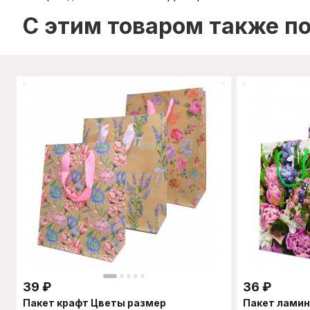
C этим товаром также п
39
₽
36
₽
Пакет крафт Цветы размер
Пакет лами