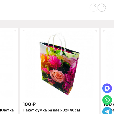
100
₽
100
 Клетка
Пакет сумка размер 32*40см
Паке