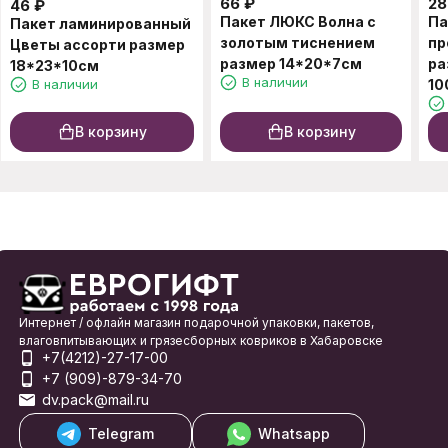
66
₽
28
46
₽
Пакет ЛЮКС Волна с
Па
Пакет ламинированный
золотым тиснением
пр
Цветы ассорти размер
размер 14*20*7см
ра
18*23*10см
В наличии
В наличии
10
В корзину
В корзину
Интернет / офлайн магазин подарочной упаковки, пакетов,
влаговпитывающих и грязесборных ковриков в Хабаровске
+7(4212)-27-17-00
+7 (909)-879-34-70
dv.pack@mail.ru
Telegram
Whatsapp