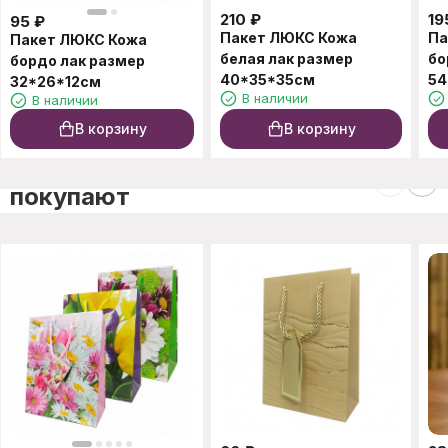
210
₽
19
95
₽
Пакет ЛЮКС Кожа
Па
Пакет ЛЮКС Кожа
белая лак размер
бо
бордо лак размер
40*35*35см
54
32*26*12см
В наличии
В наличии
В корзину
В корзину
C этим товаром также
покупают