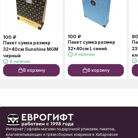
100
₽
8
100
₽
Пакет сумка размер
Па
Пакет сумка размер
32*40см L синий
23
32*40см Sunshine MGM
В наличии
кл
черный
В наличии
В корзину
В корзину
Интернет / офлайн магазин подарочной упаковки, пакетов,
влаговпитывающих и грязесборных ковриков в Хабаровске