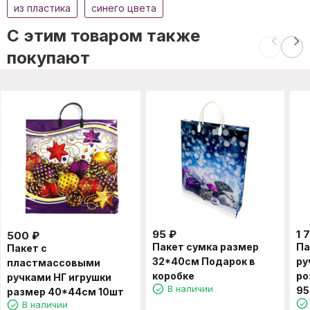
из пластика
синего цвета
C этим товаром также
покупают
95
₽
1 
500
₽
Пакет сумка размер
Па
Пакет с
32*40см Подарок в
ру
пластмассовыми
коробке
ро
ручками НГ игрушки
В наличии
95
размер 40*44см 10шт
В наличии