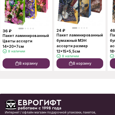
24
₽
46
36
₽
Пакет ламинированный
Па
Пакет ламинированный
бумажный МЭН
бу
Цветы ассорти
ассорти размер
ас
14*20*7см
В наличии
12*15*5,5см
18
В наличии
В корзину
В корзину
Интернет / офлайн магазин подарочной упаковки, пакетов,